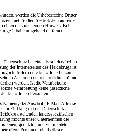
t wurden, werden die Urheberrechte Dritter
nnzeichnet. Sollten Sie trotzdem auf eine
um einen entsprechenden Hinweis. Bei
rtige Inhalte umgehend entfernen.
n. Datenschutz hat einen besonders hohen
zung der Internetseiten des Heidekrugs ist
öglich. Sofern eine betroffene Person
tseite in Anspruch nehmen möchte, könnte
erlich werden. Ist die Verarbeitung
 solche Verarbeitung keine gesetzliche
 der betroffenen Person ein.
es Namens, der Anschrift, E-Mail-Adresse
ets im Einklang mit der Datenschutz-
eidekrug geltenden landesspezifischen
lärung möchte unser Unternehmen die
hobenen, genutzten und verarbeiteten
etroffene Personen mittels dieser