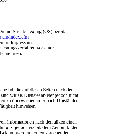
nline-Streitbeilegung (OS) bereit:
/main/index.cfm
en im Impressum.
beilegungsverfahren vor einer
eilzunehmen.
ne Inhalte auf diesen Seiten nach den
ind wir als Diensteanbieter jedoch nicht
tionen zu überwachen oder nach Umständen
Tätigkeit hinweisen.
von Informationen nach den allgemeinen
ung ist jedoch erst ab dem Zeitpunkt der
i Bekanntwerden von entsprechenden